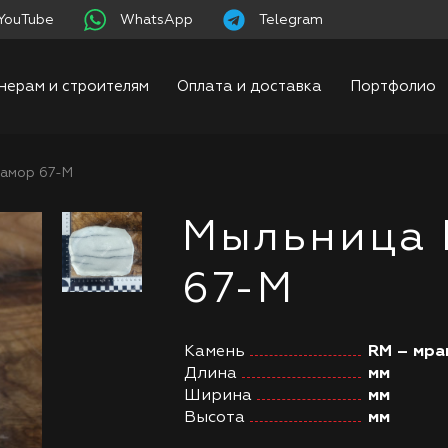
YouTube
WhatsApp
Telegram
нерам и строителям
Оплата и доставка
Портфолио
амор 67-М
Мыльница
67-М
Камень
RM – мра
Длина
мм
Ширина
мм
Высота
мм