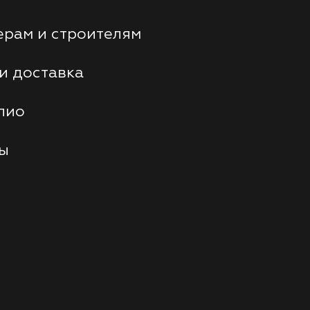
рам и строителям
и доставка
лио
ты