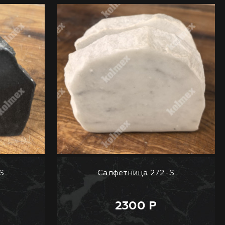
S
Салфетница 272-S
2300 Р