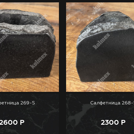
фетница 269-S
Салфетница 268-
2600 Р
2300 Р