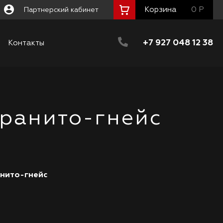
Корзина
0 Р
Партнерский кабинет
+7 927 048 12 38
Контакты
Гранито-гнейс
анито-гнейс