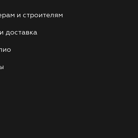
рам и строителям
и доставка
лио
ты