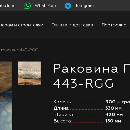
YouTube
WhatsApp
Telegram
нерам и строителям
Оплата и доставка
Портфолио
ито-гнейс 443-RGG
Раковина 
443-RGG
Камень
RGG – гр
Длина
530 мм
Ширина
420 мм
Высота
150 мм