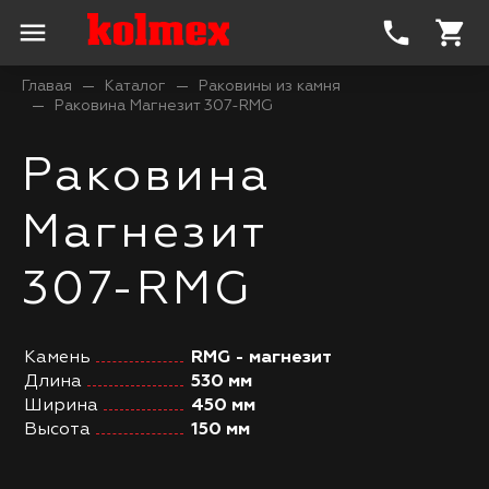
menu
phone
shopping_cart
Главая
Каталог
Раковины из камня
Раковина Магнезит 307-RMG
Раковина
Магнезит
307-RMG
Камень
RMG - магнезит
Длина
530 мм
Ширина
450 мм
Высота
150 мм