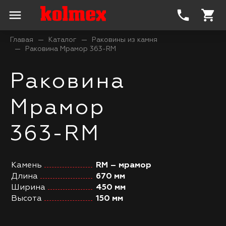
menu
phone
shopping_cart
Главая
Каталог
Раковины из камня
Раковина Мрамор 363-RM
Раковина
Мрамор
363-RM
Камень
RM – мрамор
Длина
670 мм
Ширина
450 мм
Высота
150 мм