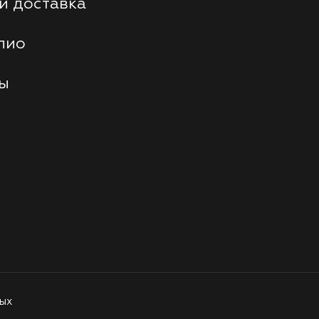
и доставка
лио
ты
ых