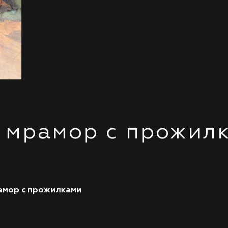
 мрамор с прожил
амор с прожилками