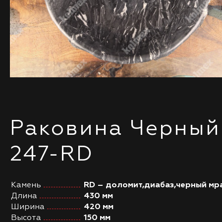
Раковина Черный
247-RD
Камень
RD – доломит,диабаз,черный мр
Длина
430 мм
Ширина
420 мм
Высота
150 мм