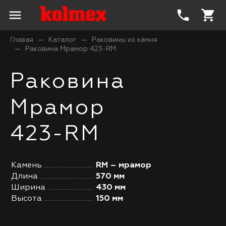
menu
phone
shopping_cart
Главая
Каталог
Раковины из камня
Раковина Мрамор 423-RM
Раковина
Мрамор
423-RM
Камень
RM – мрамор
Длина
570 мм
Ширина
430 мм
Высота
150 мм