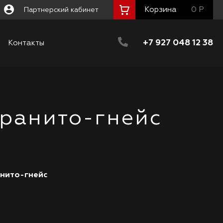
Корзина
0 Р
Партнерский кабинет
+7 927 048 12 38
Контакты
Гранито-гнейс
анито-гнейс