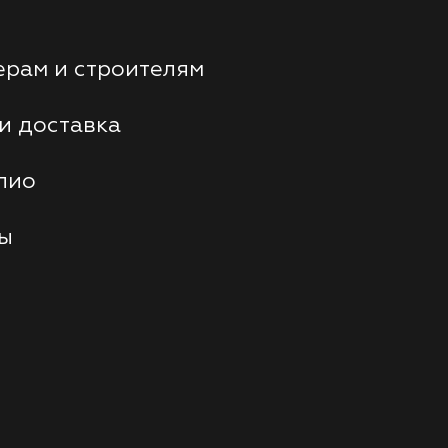
рам и строителям
и доставка
лио
ты