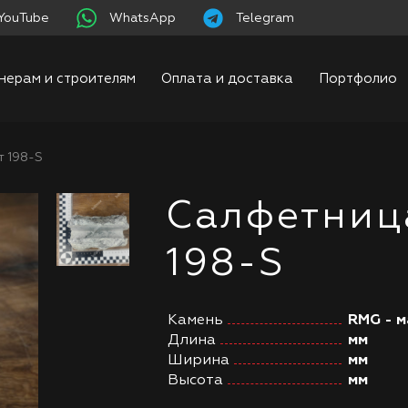
YouTube
WhatsApp
Telegram
нерам и строителям
Оплата и доставка
Портфолио
 198-S
Салфетниц
198-S
Камень
RMG - м
Длина
мм
Ширина
мм
Высота
мм