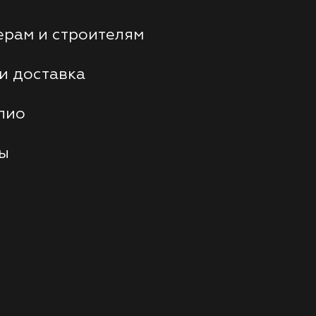
рам и строителям
и доставка
лио
ты