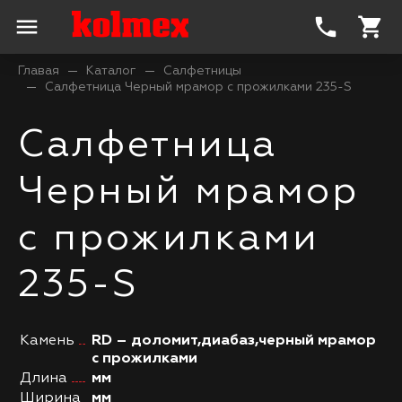
menu
phone
shopping_cart
Главая
Каталог
Салфетницы
Салфетница Черный мрамор с прожилками 235-S
Салфетница
Черный мрамор
с прожилками
235-S
Камень
RD – доломит,диабаз,черный мрамор
с прожилками
Длина
мм
Ширина
мм