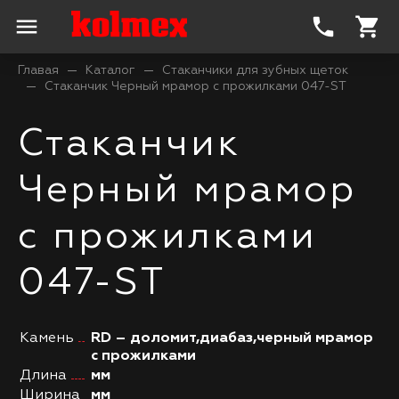
menu
phone
shopping_cart
Главая
Каталог
Стаканчики для зубных щеток
Стаканчик Черный мрамор с прожилками 047-ST
Стаканчик
Черный мрамор
с прожилками
047-ST
Камень
RD – доломит,диабаз,черный мрамор
с прожилками
Длина
мм
Ширина
мм